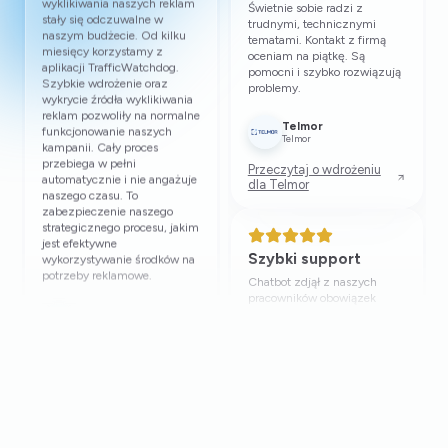
Lime Promotions
Paweł
Dobra robota
Dobra robota, polecam.
Fachowe wsparcie
Rury studzienne
Bardzo miła współpraca. Od
Adam
początku szybko reagują na
nowe zgłoszenia, czuwają
nad tym żeby wszystko było
dobrze i poprawnie
zaimplementowane.
Pomocny zespół
Wspierają wiedzą techniczną
Świetnie sobie radzi z
i służą ekspresową pomocą.
trudnymi, technicznymi
Można na nich liczyć.
tematami. Kontakt z firmą
oceniam na piątkę. Są
Media Choice
pomocni i szybko rozwiązują
Kasia
problemy.
Telmor
Telmor
Skuteczne
Przeczytaj o wdrożeniu
ograniczenie
dla Telmor
wydatków