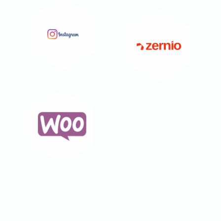
usług w kanałach digital.
Oszczędność czasu
Pozwoliło nam na
Xaxis
oszczędność czasu i
Piotr
zoptymalizowanie szybszych
odpowiedzi dla klientów.
Polecamy wypróbowanie tego
narzędzia.
Realne oszczędności
Dekoracja domu
Nawet jako przedsiębiorca z
Marcin
budżetem adwordsowym na
poziomie kilku tysięcy
złotych dopiero przy
użytkowaniu Traffic
Watchdoga zobaczyłem, że
Widoczne rezultaty
warto skorzystać z tej usługi.
Profesjonalna obsługa,
Nawet jedna złośliwa
responsywny zespół i
konkurencja klikająca w moje
widoczne rezultaty. Gorąco
reklamy kilka razy dziennie
polecam!
jest w stanie przynieść straty
na poziomie setek złotych
miesięcznie. Dzięki usłudze
Attipas
Traffic watchdog konkurencję
Grzegorz
i "klikaczy" mam z głowy.
Bostonsofa
Paweł
Wszystko na plus