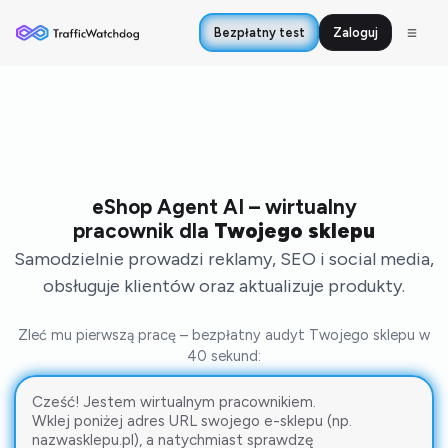
rozwiązania, które bez
problemu obsłuży klientów w
Bezpłatny test
Zaloguj
różnych językach. Ten czat AI
radzi sobie z tym
perfekcyjnie. Działa 24/7,
dzięki czemu nasi klienci
dostają wsparcie również w
weekendy i wieczorami.
Rewelacyjny kontakt z
twórcami i bezproblemowe
wdrożenie. Polecamy z
czystym sumieniem!
eShop Agent AI – wirtualny
pracownik dla
Twojego sklepu
Krakvet.pl
Sklep Krakvet
Samodzielnie prowadzi reklamy, SEO i social media,
obsługuje klientów oraz aktualizuje produkty.
Weryfikacja jakości
mediów
Zleć mu pierwszą pracę – bezpłatny audyt Twojego sklepu w
40 sekund:
TrafficWatchdog daje nam
możliwość weryfikacji jakości
mediów kupowanych dla
klientów agencji mediowych
WPP (Wavemaker,
Mediacom, Mindshare oraz