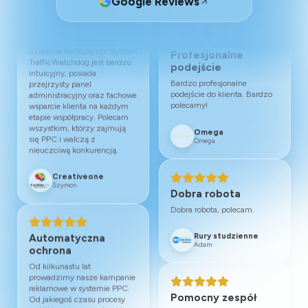
Google Reviews
Kornelo Meble
Kornelo Meble
Automatyczna
ochrona
Od kilkunastu lat
prowadzimy nasze kampanie
Szybki kontakt
reklamowe w systemie PPC.
Bardzo dobra firma, fajnie się
Od jakiegoś czasu procesy
z nimi współpracuje, bardzo
wyklikiwania naszych reklam
szybki kontakt i sama
stały się odczuwalne w
profesjonalność.
naszym budżecie. Od kilku
miesięcy korzystamy z
Shiori
aplikacji TrafficWatchdog.
Robert
Szybkie wdrożenie oraz
wykrycie źródła wyklikiwania
reklam pozwoliły na normalne
funkcjonowanie naszych
kampanii. Cały proces
Profesjonalne
przebiega w pełni
podejście
automatycznie i nie angażuje
naszego czasu. To
Bardzo profesjonalne
zabezpieczenie naszego
podejście do klienta. Bardzo
strategicznego procesu, jakim
polecamy!
jest efektywne
wykorzystywanie środków na
Omega
potrzeby reklamowe.
Omega