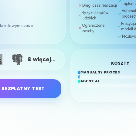
impleme
Pending]
Długi czas realizacji
Automat
Więcej konwersji
Ryzyko błędów
proces
ludzkich
TrafficWatchdog oszczędza średnio 13,4%
Precyzja
budżetu reklamowego w kampaniach PPC u
Ograniczone
rekordowym czasie.
modeli A
naszych klientów, co przekłada się na więcej
zasoby
konwersji w tym samym budżecie. Wdrożenie
Możliwo
jest proste, a efekty widać już w pierwszym
miesiącu. Polecam jako skuteczny system
click-antyfraud.
& więcej...
Rise360
KOSZTY
Błażej
MANUALNY PROCES
AGENT AI
BEZPŁATNY TEST
Lepsza optymalizacja
Dzięki TrafficWatchdog nasz budżet
reklamowy jest znacznie lepiej
zoptymalizowany. Narzędzie świetnie
sprawdza się w reklamach Google Ads oraz
Facebook Ads. Dodatkowo Sales_Bot
przekonuje niezdecydowanych klientów i