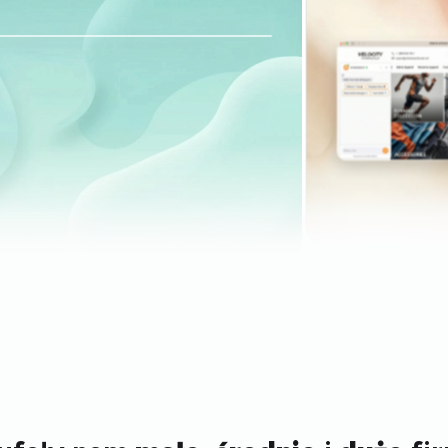
Weryfikacja jakości mediów
TrafficWatchdog daje nam możliwość
weryfikacji jakości mediów kupowanych dla
klientów agencji mediowych WPP
(Wavemaker, Mediacom, Mindshare oraz
GroupM). Dzięki przejrzystemu raportowaniu
oraz wysokiej jakości obsługi oferowanej
przez TrafficWatchdog możemy bez
problemów świadczyć najwyższej jakości
usługi dla reklamodawców korzystających z
naszych usług w kanałach digital.
Xaxis
Piotr
Automatyczna ochrona
Od kilkunastu lat prowadzimy nasze kampanie
reklamowe w systemie PPC. Od jakiegoś
czasu procesy wyklikiwania naszych reklam
stały się odczuwalne w naszym budżecie. Od