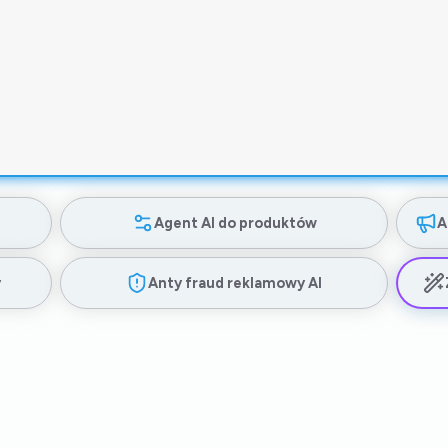
Agent AI do produktów
A
y
Anty fraud reklamowy AI
Pełen profesjonalizm
Szczerze polecam współpracę z
TrafficWatchdog! To profesjonalny i
wyjątkowo sprawny partner biznesowy.
Szczególne wyróżnienie należy się Pani