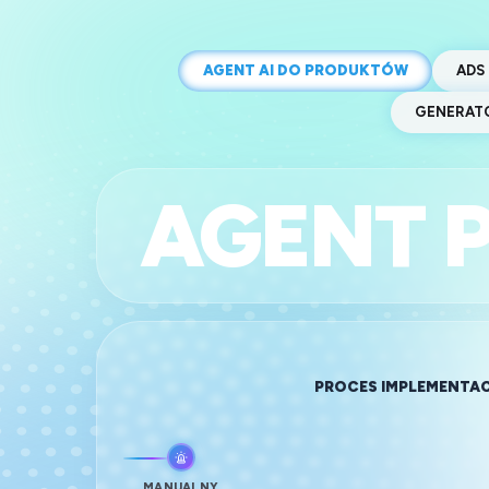
AGENT AI DO PRODUKTÓW
ADS 
GENERATO
AGENT 
PROCES IMPLEMENTAC
MANUALNY
ANALIZA
PROJEKT I
TE