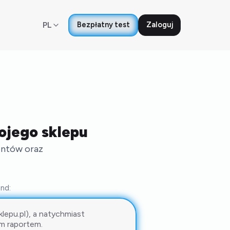
PL
Bezpłatny test
Zaloguj
ojego sklepu
ientów oraz
nd: