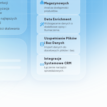
ntacji
Magazynowych
Analiza dostępności
yzacja
produktów.
ów
 najlepszych
Data Enrichment
I
Wzbogacanie danych o
dodatkowe opisy i
ści skalowania
tłumaczenia.
Uzupełnianie Plików
i Baz Danych
Import danych do
docelowych plików i baz.
Integracje
Systemowe CRM
Łączenie narzędzi
sprzedażowych.
Profesjonalizm i partnerstwo
Współpraca z TrafficWatchdog to wyjątkowy
przykład sprawności, profesjonalizmu i
partnerstwa.
Szczególne podziękowania dla Pani Dominiki
za wzorową i błyskawiczną obsługę naszych
zgłoszeń zarówno technicznych jak i