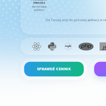
PROCES
WYMAGAŃ
KODOWANIE
[
Identyfikacja
[Analysing]
[Executing...]
problemu
Od Twojej wizji do gotowej aplikacji w 
SPRAWDŹ CENNIK