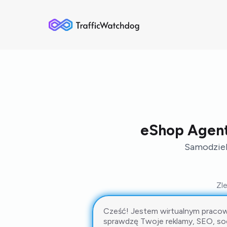
eShop Agent
Samodzieln
Zl