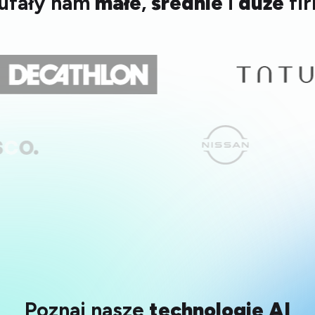
ufały nam
małe
,
średnie
i
duże
fi
kilku miesięcy korzystamy z aplikacji
TrafficWatchdog. Szybkie wdrożenie oraz
wykrycie źródła wyklikiwania reklam pozwoliły
na normalne funkcjonowanie naszych
kampanii. Cały proces przebiega w pełni
automatycznie i nie angażuje naszego czasu.
To zabezpieczenie naszego strategicznego
procesu, jakim jest efektywne
wykorzystywanie środków na potrzeby
reklamowe.
Lime Promotions
Paweł
Intuicyjne narzędzie
TrafficWatchdog pozwala w łatwy sposób
wyeliminować nieprawidłowe kliki i
multiwyklikiwanie reklam w Google Ads.
Narzędzie posiada bardzo intuicyjny i
przejrzysty interfejs pozwalający na szybką
Poznaj nasze
technologie AI
analizę danych i ustawienie systemu.