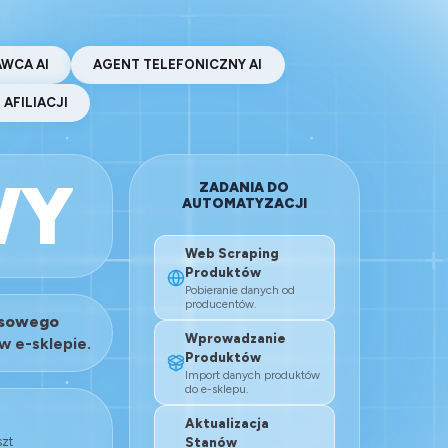
WCA AI
AGENT TELEFONICZNY AI
AFILIACJI
WY
ZADANIA DO
AUTOMATYZACJI
Web Scraping
Produktów
Pobieranie danych od
producentów.
ksowego
Wprowadzanie
w e-sklepie.
Produktów
Import danych produktów
do e-sklepu.
I
Aktualizacja
szt
Stanów