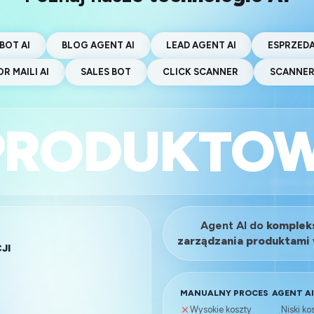
Współpraca jest profesjonalna i na jasnych
warunkach.
Semtop
BOT AI
BLOG AGENT AI
LEAD AGENT AI
ESPRZEDA
Darek
R MAILI AI
SALES BOT
CLICK SCANNER
SCANNER 
PRODUKTO
Zadowalające efekty
Współpraca z TrafficWatchdog układa się
bardzo dobrze. W tym przypadku efekt jest
bardzo zadowalający, a co ważne widać, że
firma ciągle się rozwija i daje nowe
rozwiązania. Z czystym sumieniem polecam i
zachęcam do współpracy.
Agent AI do
komple
zarządzania produktami
Mezopuls
JI
Dominik
MANUALNY PROCES
AGENT A
Wysokie koszty
Niski ko
STY I QA