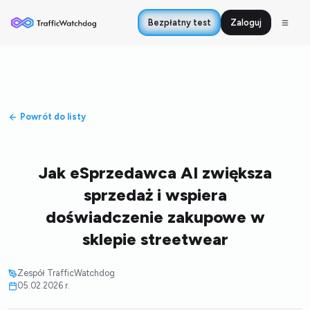
Bezpłatny test
Zaloguj
Powrót do listy
Jak eSprzedawca AI zwiększa
sprzedaż i wspiera
doświadczenie zakupowe w
sklepie streetwear
Zespół TrafficWatchdog
05.02.2026 r.