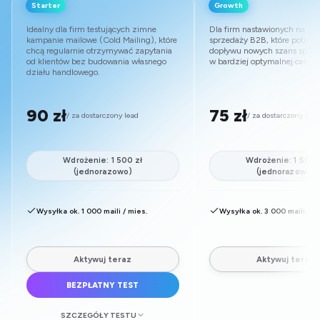
Starter
Growth
Idealny dla firm testujących zimne
Dla firm nastawionych na sk
kampanie mailowe (Cold Mailing), które
sprzedaży B2B, które potrzeb
chcą regularnie otrzymywać zapytania
dopływu nowych szans sprz
od klientów bez budowania własnego
w bardziej optymalnej cenie.
działu handlowego.
90 zł
75 zł
/ za dostarczony lead
/ za dostarczony lead
Wdrożenie: 1 500 zł
Wdrożenie: 1 500 
(jednorazowo)
(jednorazowo)
Wysyłka ok. 1 000 maili / mies.
Wysyłka ok. 3 000 maili / m
Aktywuj teraz
Aktywuj teraz
BEZPŁATNY TEST
SZCZEGÓŁY TESTU