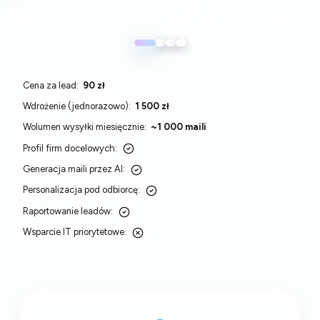
Bezpłatny test – dostępny dla nowych
klientów. Zakres testu obejmuje 1
przykładowy mail wygenerowany przez
Agenta AI dla klientów z danej branży.
Cena za lead:
90 zł
Wdrożenie (jednorazowo):
1 500 zł
Wolumen wysyłki miesięcznie:
~1 000 maili
Profil firm docelowych:
Generacja maili przez AI:
Personalizacja pod odbiorcę:
Raportowanie leadów:
Wsparcie IT priorytetowe: