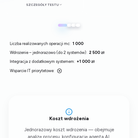
SZCZEGÓŁY TESTU
Bezpłatny test – dostępny dla nowych
klientów. Zakres testu obejmuje
przygotowanie 2 przykładowych wsadów
danych źródłowych dla
automatyzowanego procesu.
Liczba realizowanych operacji mc:
1 000
Wdrożenie – jednorazowo (do 2 systemów):
2 500 zł
Integracja z dodatkowym systemem:
+1 000 zł
Wsparcie IT priorytetowe:
Koszt wdrożenia
Jednorazowy koszt wdrożenia — obejmuje
analizę procesu, konfigurację agenta AI,