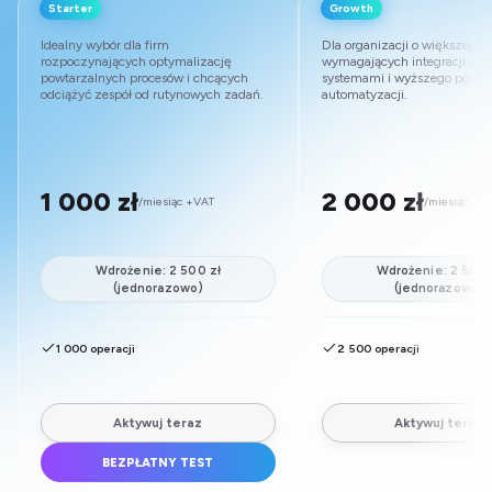
Starter
Growth
Idealny wybór dla firm
Dla organizacji o większej skal
rozpoczynających optymalizację
wymagających integracji z w
powtarzalnych procesów i chcących
systemami i wyższego pozi
odciążyć zespół od rutynowych zadań.
automatyzacji.
1 000 zł
2 000 zł
/miesiąc +VAT
/miesiąc +V
Wdrożenie: 2 500 zł
Wdrożenie: 2 500 
(jednorazowo)
(jednorazowo)
1 000 operacji
2 500 operacji
Aktywuj teraz
Aktywuj teraz
BEZPŁATNY TEST