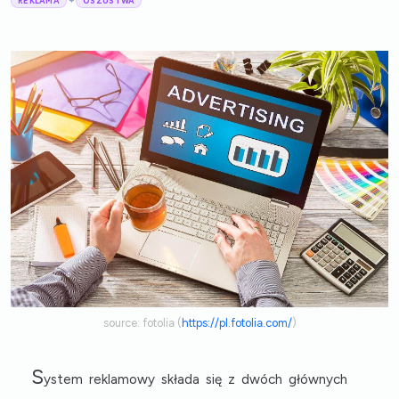
+
REKLAMA
OSZUSTWA
source: fotolia (
https://pl.fotolia.com/
)
S
ystem reklamowy składa się z dwóch głównych