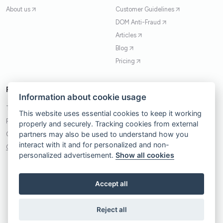
About us
Customer Guidelines
DOM Anti-Fraud
Articles
Blog
Pricing
Policies
Contact
Information about cookie usage
Terms of Service
Contact Form
This website uses essential cookies to keep it working
Privacy Policy
+48 503 735 180
properly and securely. Tracking cookies from external
partners may also be used to understand how you
Cookie Policy
kontakt@trafficwatchdog.pl
interact with it and for personalized and non-
Cookie Consent Banner
Spark DigitUp Sp. z.o.o.
personalized advertisement.
Show all cookies
31-060, Kraków
Plac Wolnica 13 lok. 10
Accept all
Reject all