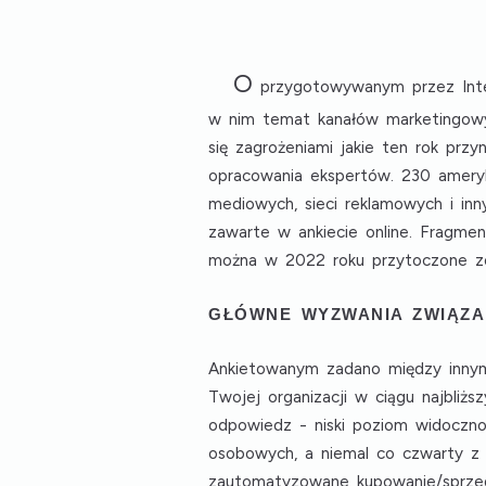
O
przygotowywanym przez Integr
w nim temat kanałów marketingowy
się zagrożeniami jakie ten rok prz
opracowania ekspertów. 230 amery
mediowych, sieci reklamowych i in
zawarte w ankiecie online. Fragmen
można w 2022 roku przytoczone zo
GŁÓWNE WYZWANIA ZWIĄZA
Ankietowanym zadano między innym
Twojej organizacji w ciągu najbliż
odpowiedz -
niski poziom widocznoś
osobowych
, a niemal co czwarty z
zautomatyzowane kupowanie/sprz