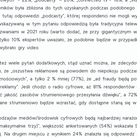
towych”
- 22%,
„podcasty”
– 20%,
„connected tv”
- 18%, a
„vi
ników była zbliżona do tych uzyskanych podczas podobnego
 tutaj odpowiedzi „podcasty”, której respondenci nie mogli wy
j wskazywaną w tym pytaniu odpowiedzią była tradycyjna tele
waniami w 2021 roku (warto dodać, że przy gigantycznym wz
 a tylko 10% ekspertów uważało, że podobnie będzie w przypad
wybrało gry video.
ę też wiele pytań dodatkowych, stąd uznać można, że zdecy
m, że „oszustwa reklamowe są powodem do niepokoju podczas
nościowych”, a tylko 2 % mniej (77%), że „ad fraudy będą 
 reklamy”. Jeśli chodzi o radio cyfrowe, aż 81% respondentów u
ić jakość zasobów strumieniowego przesyłania dźwięku”, a 72%
syłane strumieniowo będzie wzrastać, gdy dostępne staną się w
 rodzajów mediów/środowisk cyfrowych będą najbardziej nara
 maksymalnie trzy)”, większość ankietowanych (54%) wskazała
j. Na drugim miejscu z wynikiem 24% znalazła się odpowiedz