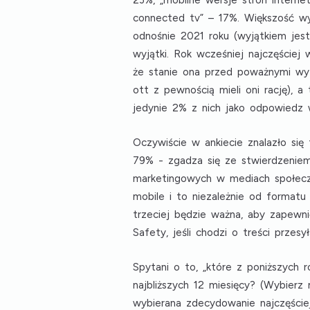
23%,
„mobilne wersje stron interne
connected tv”
– 17%. Większość wy
odnośnie 2021 roku (wyjątkiem jest
wyjątki. Rok wcześniej najczęście
że stanie ona przed poważnymi wyz
ott z pewnością mieli oni rację),
jedynie 2% z nich jako odpowiedz 
Oczywiście w ankiecie znalazło si
79% - zgadza się ze stwierdzenie
marketingowych w mediach społecz
mobile i to niezależnie od formatu
trzeciej będzie ważna, aby zapewn
Safety, jeśli chodzi o treści prze
Spytani o to, „które z poniższych
najbliższych 12 miesięcy? (Wybierz
wybierana zdecydowanie najczęście