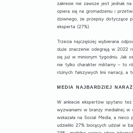
zakresie nie zawsze jest jednak n
opiera się na gromadzeniu i prze
dziwnego, że
przepisy dotyczące 
eksperta (27%)
.
Trzecia najczęściej wybierana odp
duże znaczenie odegrają w 2022 r
się już w minionym tygodniu. Jak o
nie tylko charakter militarny – to 
różnych fałszywych linii narracji, 
MEDIA NAJBARDZIEJ NARA
W ankiecie ekspertów spytano też
wyzwaniami w branży medialnej w c
wskazała na
Social Media
, a nieco
udzieliło 27% biorących udział w b