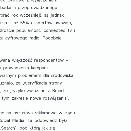
deo cyfrowe z wyłączeniem
 badania przeprowadzonego
brać rok wcześniej), są jednak
wizja – aż 55% ekspertów uważało,
roście popularności connected tv i
ku cyfrowego radio. Podobnie
dowana większość respondentów –
 prowadzenia kampanii
poważnym problemem dla środowiska
znało, że „weryfikacja strony
, że „ryzyko związane z Brand
 tym zakresie nowe rozwiązania”.
żone na oszustwa reklamowe w ciągu
Social Media
. Ta odpowiedz była
„Search”
, pod którą jak się