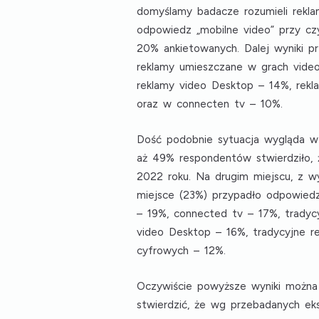
domyślamy badacze rozumieli rekla
odpowiedz
„mobilne video”
przy czy
20% ankietowanych. Dalej wyniki pr
reklamy umieszczane w grach vide
reklamy video Desktop
– 14%,
rekl
oraz w
connecten tv
– 10%.
Dość podobnie sytuacja wygląda w 
aż 49% respondentów stwierdziło,
2022 roku
. Na drugim miejscu, z w
miejsce (23%) przypadło odpowied
– 19%,
connected tv
– 17%,
tradyc
video Desktop
– 16%,
tradycyjne r
cyfrowych
– 12%.
Oczywiście powyższe wyniki można 
stwierdzić, że
wg przebadanych eks