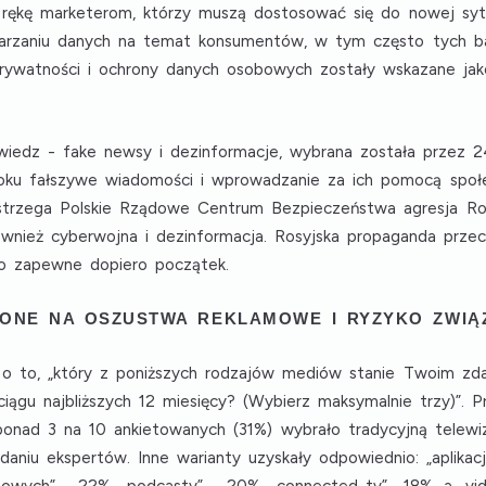
a rękę marketerom, którzy muszą dostosować się do nowej syt
twarzaniu danych na temat konsumentów, w tym często tych b
prywatności i ochrony danych osobowych zostały wskazane ja
owiedz -
fake newsy i dezinformacje
, wybrana została przez 
oku fałszywe wiadomości i wprowadzanie za ich pomocą społ
strzega Polskie
Rządowe Centrum Bezpieczeństwa
agresja Ro
również
cyberwojna i dezinformacja
. Rosyjska propaganda przec
a to zapewne dopiero początek.
ŻONE NA OSZUSTWA REKLAMOWE I RYZYKO ZWIĄ
 o to, „który z poniższych rodzajów mediów stanie Twoim z
iągu najbliższych 12 miesięcy? (Wybierz maksymalnie trzy)”.
 ponad 3 na 10 ankietowanych (31%) wybrało tradycyjną telew
adaniu ekspertów. Inne warianty uzyskały odpowiednio:
„aplika