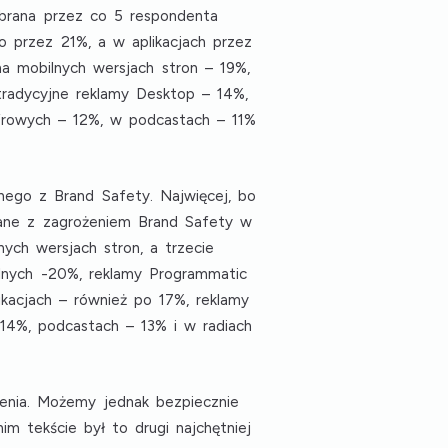
ybrana przez co 5 respondenta
 przez 21%, a w aplikacjach przez
na mobilnych wersjach stron
– 19%,
tradycyjne reklamy Desktop
– 14%,
frowych
– 12%, w
podcastach
– 11%
nego z Brand Safety. Najwięcej, bo
zane z zagrożeniem Brand Safety w
nych wersjach stron
, a trzecie
lnych
-20%,
reklamy Programmatic
kacjach
– również po 17%,
reklamy
14%,
podcastach
– 13% i
w radiach
ienia. Możemy jednak bezpiecznie
im tekście był to drugi najchętniej