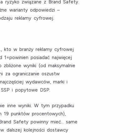
na ryzyko związane z Brand Safety
.
żne warianty odpowiedzi –
dzaju reklamy cyfrowej.
., kto w branży reklamy cyfrowej
d 1=powinien posiadać najwięcej
o zbliżone wyniki (od maksymalnie
lni za ograniczanie oszustw
 najczęściej
wydawców, marki i
e SSP i popytowe DSP
.
ie inne wyniki. W tym przypadku
um 19 punktów procentowych),
z Brand Safety powinny mieć... same
 w dalszej kolejności
dostawcy