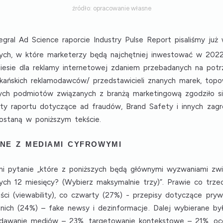
źródło: opracowanie własne
al Ad Science raporcie Industry Pulse Report pisaliśmy już
ch, w które marketerzy będą najchętniej inwestować w 2022 
yniesie dla reklamy internetowej zdaniem przebadanych na pot
kańskich reklamodawców/ przedstawicieli znanych marek, top
nych podmiotów związanych z branżą marketingową zgodziło się
ty raportu dotyczące ad fraudów, Brand Safety i innych zagro
staną w poniższym tekście.
NE Z MEDIAMI CYFROWYMI
i pytanie „które z poniższych będą głównymi wyzwaniami zw
szych 12 miesięcy? (Wybierz maksymalnie trzy)”. Prawie co trz
ci (viewability)
, co czwarty (27%) -
przepisy dotyczące pryw
 nich (24%) –
fake newsy i dezinformacje
. Dalej wybierane by
edawanie mediów
– 23%,
targetowanie kontekstowe
– 21%,
oc