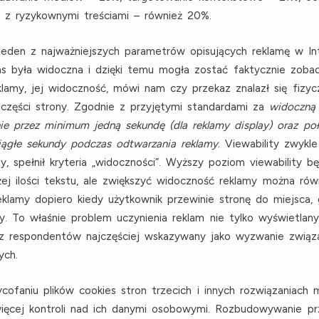
z z ryzykownymi treściami
– również 20%.
jeden z najważniejszych parametrów opisujących reklamę w Int
zas była widoczna i dzięki temu mogła zostać faktycznie zob
eklamy, jej widoczność, mówi nam czy przekaz znalazł się fizyc
 części strony. Zgodnie z przyjętymi standardami za
widoczną 
ie przez minimum jedną sekundę (dla reklamy display) oraz p
ciągłe sekundy podczas odtwarzania reklamy
. Viewability zwykl
y, spełnił kryteria „widoczności”. Wyższy poziom viewability 
żej ilości tekstu, ale zwiększyć widoczność reklamy można rów
klamy dopiero kiedy użytkownik przewinie stronę do miejsca, 
szy. To właśnie
problem uczynienia reklam
nie tylko wyświetlany
ez respondentów najczęściej wskazywany jako wyzwanie zwią
ych
.
ycofaniu plików cookies stron trzecich i innych rozwiązaniach
ęcej kontroli nad ich danymi osobowymi. Rozbudowywanie pr