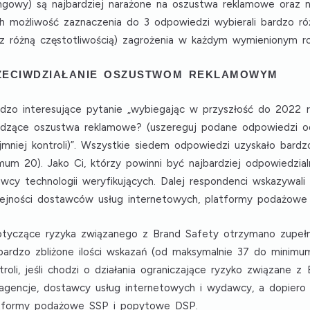
ingowy)
są najbardziej narażone na oszustwa reklamowe oraz 
 możliwość zaznaczenia do 3 odpowiedzi wybierali bardzo ró
 z różną częstotliwością) zagrożenia w każdym wymienionym ro
ZECIWDZIAŁANIE OSZUSTWOM REKLAMOWYM
rdzo interesujące pytanie „wybiegając w przyszłość do 2022 r
godzące oszustwa reklamowe? (uszereguj podane odpowiedzi o
jmniej kontroli)”. Wszystkie siedem odpowiedzi uzyskało bardz
um 20). Jako Ci, którzy powinni być
najbardziej odpowiedzia
wcy technologii weryfikujących
. Dalej respondenci wskazywali
lejności
dostawców usług internetowych, platformy podażow
tyczące ryzyka związanego z Brand Safety otrzymano zupełn
bardzo zbliżone ilości wskazań (od maksymalnie 37 do minim
troli, jeśli chodzi o działania ograniczające ryzyko związane 
agencje, dostawcy usług internetowych i wydawcy
, a dopiero
tformy podażowe SSP i popytowe DSP
.