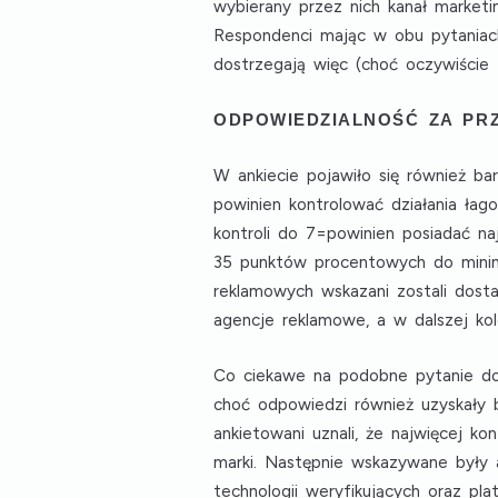
wybierany przez nich kanał market
Respondenci mając w obu pytaniach
dostrzegają więc (choć oczywiście
ODPOWIEDZIALNOŚĆ ZA PR
W ankiecie pojawiło się również ba
powinien kontrolować działania ła
kontroli do 7=powinien posiadać na
35 punktów procentowych do minim
reklamowych wskazani zostali dosta
agencje reklamowe
, a w dalszej ko
Co ciekawe na podobne pytanie do
choć odpowiedzi również uzyskały 
ankietowani uznali, że
najwięcej kon
marki
. Następnie wskazywane były
technologii weryfikujących
oraz
pla