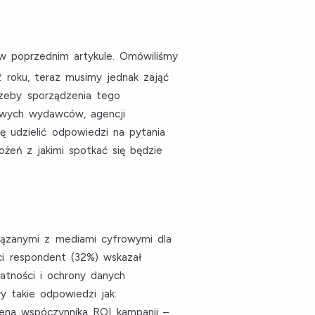
 w poprzednim artykule. Omówiliśmy
roku, teraz musimy jednak zająć
rzeby sporządzenia tego
owych wydawców, agencji
 udzielić odpowiedzi na pytania
żeń z jakimi spotkać się będzie
iązanymi z mediami cyfrowymi dla
eci respondent (32%) wskazał
atności i ochrony danych
ły takie odpowiedzi jak:
ena wspóczynnika ROI kampanii
–