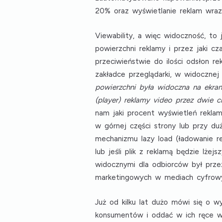
20% oraz
wyświetlanie reklam wra
Viewability
, a więc widoczność, to 
powierzchni reklamy i przez jaki c
przeciwieństwie do ilości odsłon r
zakładce przeglądarki, w widocznej
powierzchni była widoczna na ekran
(player) reklamy video przez dwie 
nam jaki procent wyświetleń reklam
w górnej części strony lub przy du
mechanizmu lazy load (ładowanie re
lub jeśli plik z reklamą będzie lżej
widocznymi dla odbiorców był prz
marketingowych w mediach cyfrow
Już od kilku lat dużo mówi się o w
konsumentów i oddać w ich ręce wi