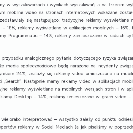
my w wyszukiwarkach i wynikach wyszukiwań, a na trzecim w
m mobilne video na stronach internetowych wskazane zostało
zedstawiały się następująco:
tradycyjne reklamy wyświetlane 
o
– 18%,
reklamy wyświetlane w aplikacjach mobilnych
– 16%,
amy Programmatic
– 14%,
reklamy zamieszczane w radiach cy
przypadku analogicznego pytania dotyczącego ryzyka związa
 że media społecznościowe będą narażone na incydenty zwią
ynikiem 24%, znalazły się
reklamy video umieszczane na mobil
zi
„Search”
. Następnie mamy
reklamy video w aplikacjach mobi
yjne reklamy wyświetlane na mobilnych wersjach stron i w apli
eklamy Desktop
– 14%,
reklamy umieszczane w grach video
– 
wielorako interpretować – wszystko zależy od punktu odnies
pertów reklamy w Social Mediach
(a jak pisaliśmy w poprzedn