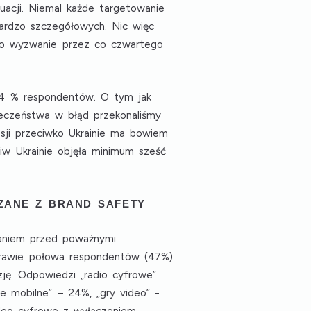
uacji. Niemal każde targetowanie
ardzo szczegółowych. Nic więc
ko wyzwanie przez co czwartego
24 % respondentów. O tym jak
eczeństwa w błąd przekonaliśmy
sji przeciwko Ukrainie ma bowiem
iw Ukrainie objęła minimum sześć
ZANE Z BRAND SAFETY
daniem przed poważnymi
 Prawie połowa respondentów (47%)
izję. Odpowiedzi
„radio cyfrowe”
cje mobilne”
– 24%,
„gry video”
-