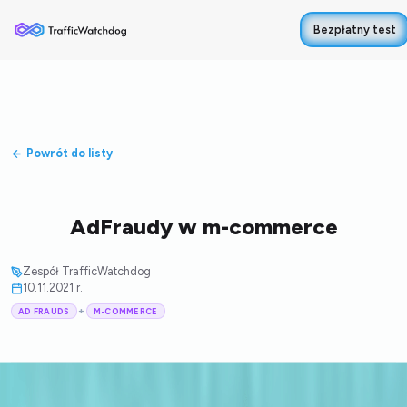
Bezpłatny test
Powrót do listy
AdFraudy w m-commerce
Zespół TrafficWatchdog
10.11.2021 r.
+
AD FRAUDS
M-COMMERCE