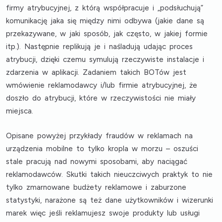
firmy atrybucyjnej, z którą współpracuje i „podsłuchują”
komunikację jaka się między nimi odbywa (jakie dane są
przekazywane, w jaki sposób, jak często, w jakiej formie
itp.). Następnie replikują je i naśladują udając proces
atrybucji, dzięki czemu symulują rzeczywiste instalacje i
zdarzenia w aplikacji. Zadaniem takich BOTów jest
wmówienie reklamodawcy i/lub firmie atrybucyjnej, że
doszło do atrybucji, które w rzeczywistości nie miały
miejsca.
Opisane powyżej przykłady fraudów w reklamach na
urządzenia mobilne to tylko kropla w morzu –
oszuści
stale pracują nad nowymi sposobami, aby naciągać
reklamodawców
. Skutki takich nieuczciwych praktyk to nie
tylko zmarnowane budżety reklamowe i zaburzone
statystyki, narażone są też dane użytkowników i wizerunki
marek więc jeśli reklamujesz swoje produkty lub usługi