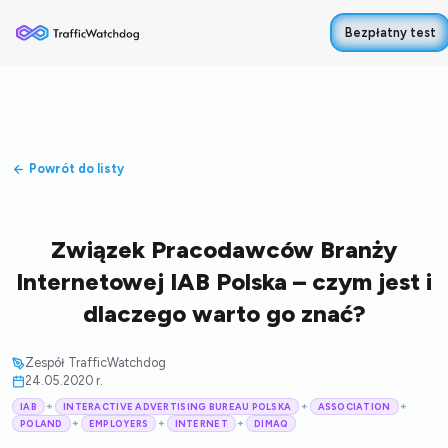
Bezpłatny test
Powrót do listy
Związek Pracodawców Branży
Internetowej IAB Polska – czym jest i
dlaczego warto go znać?
Zespół TrafficWatchdog
24.05.2020 r.
+
+
+
IAB
INTERACTIVE ADVERTISING BUREAU POLSKA
ASSOCIATION
+
+
+
POLAND
EMPLOYERS
INTERNET
DIMAQ