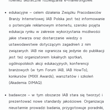
również skuteczne rozwiązania e-marketingowe.
edukacyjne
– celem działania Związku Pracodawców
Branży Internetowej IAB Polska jest też informowanie
o potencjale reklamowym internetu, szeroko pojęta
edukacja rynku w zakresie wykorzystania możliwości
jakie stwarza oraz dostarczanie wiedzy o
ustawodawstwie dotyczącym zagadnień z nim
związanych. IAB nie ogranicza się jedynie do publikacji
jest też organizatorem lokalnych spotkań,
ogólnopolskich akcji edukacyjnych, konferencji
branżowych (w tym
Forum IAB, IAB HowTo
),
konkursów (
MIXX Awards
), warsztatów i szkoleń
(
Akademia DIMAQ
).
badawcze
– w tym obszarze IAB stara się tworzyć i
prezentować nowe standardy jakościowe. Organizacja
nieustannie prowadzi badania, przygotowuje poradniki,