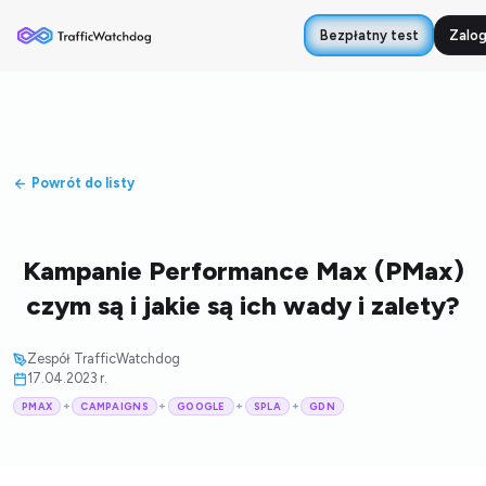
Bezpłatny test
Zalog
Powrót do listy
Kampanie Performance Max (PMax)
czym są i jakie są ich wady i zalety?
Zespół TrafficWatchdog
17.04.2023 r.
+
+
+
+
PMAX
CAMPAIGNS
GOOGLE
SPLA
GDN