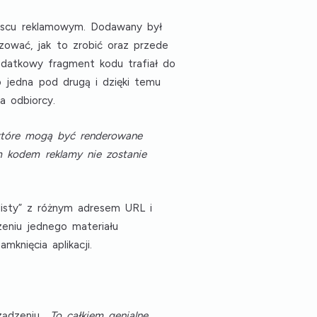
ejscu reklamowym. Dodawany był
szować, jak to zrobić oraz przede
odatkowy fragment kodu trafiał do
 jedna pod drugą i dzięki temu
a odbiorcy.
 które mogą być renderowane
m kodem reklamy nie zostanie
ylisty” z różnym adresem URL i
eniu jednego materiału
knięcia aplikacji.
ządzeniu.
„To całkiem genialne,