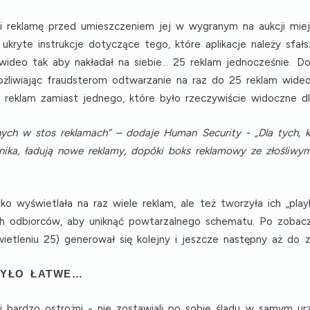
li reklamę przed umieszczeniem jej w wygranym na aukcji mi
 ukryte instrukcje dotyczące tego, które aplikacje należy sfał
wideo tak aby nakładał na siebie… 25 reklam jednocześnie. D
ożliwiając fraudsterom odtwarzanie na raz do 25 reklam wideo
reklam zamiast jednego, które było rzeczywiście widoczne dl
onych w stos reklamach” – dodaje Human Security - „Dla tych,
nika, ładują nowe reklamy, dopóki boks reklamowy ze złośliwy
ko wyświetlała na raz wiele reklam, ale też tworzyła ich „pla
h odbiorców, aby uniknąć powtarzalnego schematu. Po zobacz
leniu 25) generował się kolejny i jeszcze następny aż do zam
BYŁO ŁATWE…
li bardzo ostrożni - nie zostawiali po sobie śladu w samym ur