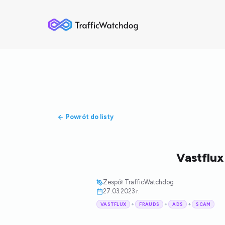
Powrót do listy
Vastflux
Zespół TrafficWatchdog
27.03.2023 r.
+
+
+
VASTFLUX
FRAUDS
ADS
SCAM