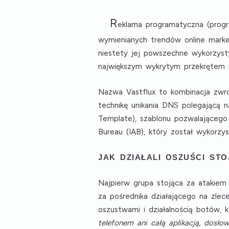
R
eklama programatyczna (progra
wymienianych trendów online market
niestety jej powszechne wykorzyst
największym wykrytym przekręte
Nazwa Vastflux to kombinacja zw
technikę unikania DNS polegającą 
Template), szablonu pozwalającego
Bureau (IAB), który został wykorzy
JAK DZIAŁALI OSZUŚCI ST
Najpierw grupa stojąca za atakiem 
za pośrednika działającego na zlec
oszustwami i działalnością botów,
telefonem ani całą aplikacją, dosło