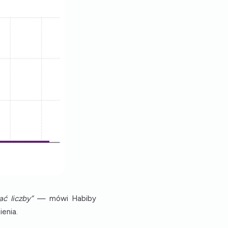
ć liczby”
— mówi Habiby
enia.