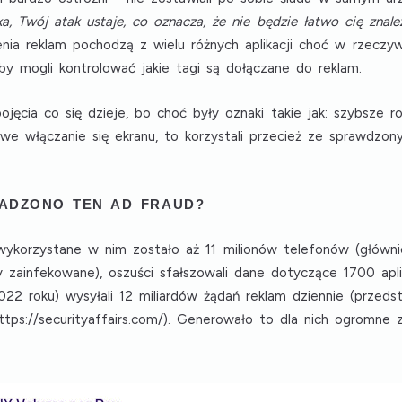
a, Twój atak ustaje, co oznacza, że nie będzie łatwo cię znale
enia reklam pochodzą z wielu różnych aplikacji choć w rzeczyw
by mogli kontrolować jakie tagi są dołączane do reklam.
pojęcia co się dzieje, bo choć były oznaki takie jak: szybsze 
we włączanie się ekranu, to korzystali przecież ze sprawdzonyc
ADZONO TEN AD FRAUD?
 wykorzystane w nim zostało aż
11 milionów telefonów
(główni
y zainfekowane), oszuści sfałszowali dane dotyczące
1700 apl
22 roku) wysyłali
12 miliardów żądań reklam dziennie
(przedst
ps://securityaffairs.com/). Generowało to dla nich ogromne z