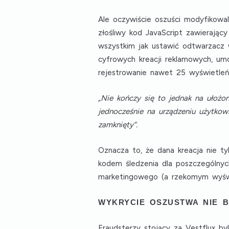
Ale oczywiście oszuści modyfikowa
złośliwy kod JavaScript zawierający
wszystkim jak ustawić odtwarzacz 
cyfrowych kreacji reklamowych, um
rejestrowanie nawet 25 wyświetleń 
„Nie kończy się to jednak na ułoż
jednocześnie na urządzeniu użytkow
zamknięty”.
Oznacza to, że dana kreacja nie tyl
kodem śledzenia dla poszczególnyc
marketingowego (a rzekomym wyświet
WYKRYCIE OSZUSTWA NIE 
Fraudsterzy stojący za Vestflux by