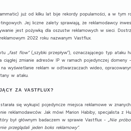
mmatic) już od kilku lat bije rekordy popularności, a w tym r
ingowych. Jej liczne zalety sprawiają, że reklamodawcy inwes
ywanie jest pożywką dla oszustw reklamowych w sieci. Dostrze
m reklamowym 2022 roku nazwanym
Vastflux
.
rotu
„fast flow”
(„szybki przepływ”), oznaczającego typ ataku 
na ciągłej zmianie adresów IP w ramach pojedynczej domeny
 na wyświetlanie reklam w odtwarzaczach wideo, opracowanym
stany w ataku.
OJĄCY ZA VASTFLUX?
starała się wykupić pojedyncze miejsca reklamowe w znanych 
enie reklamodawców. Jak mówi Marion Habiby, specjalista z Hu
 który był głównym badaczem w sprawie Vastflux -
„Nie próbo
wnie przeglądali jeden boks reklamowy”
.