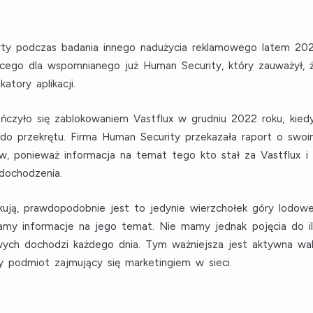
yty podczas badania innego nadużycia reklamowego latem 202
jącego dla wspomnianego już Human Security, który zauważył, 
atory aplikacji.
ńczyło się zablokowaniem Vastflux w grudniu 2022 roku, kiedy
o przekrętu. Firma Human Security przekazała raport o swoim
w, ponieważ informacja na temat tego kto stał za Vastflux i i
dochodzenia.
ują, prawdopodobnie jest to jedynie wierzchołek góry lodowe
damy informacje na jego temat. Nie mamy jednak pojęcia do il
wych dochodzi każdego dnia. Tym ważniejsza jest aktywna w
dy podmiot zajmujący się marketingiem w sieci.