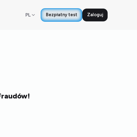
PL
Bezpłatny test
Zaloguj
 Fraudów!