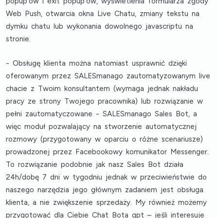
popup’ów i exit popup’ów, wyświetlenia formularza zgody
Web Push, otwarcia okna Live Chatu, zmiany tekstu na
dymku chatu lub wykonania dowolnego javascriptu na
stronie.
- Obsługę klienta można natomiast usprawnić dzięki
oferowanym przez SALESmanago
zautomatyzowanym live
chacie z Twoim konsultantem
(wymaga jednak nakładu
pracy ze strony Twojego pracownika) lub rozwiązanie w
pełni zautomatyczowane -
SALESmanago Sales Bot
, a
więc moduł pozwalający na stworzenie automatycznej
rozmowy (przygotowany w oparciu o różne scenariusze)
prowadzonej przez Facebookowy komunikator Messenger.
To rozwiązanie podobnie jak nasz Sales Bot działa
24h/dobę 7 dni w tygodniu jednak w przeciwieństwie do
naszego narzędzia jego głównym zadaniem jest obsługa
klienta, a nie zwiększenie sprzedaży. My również możemy
przygotować dla Ciebie Chat Bota gpt – jeśli interesuje