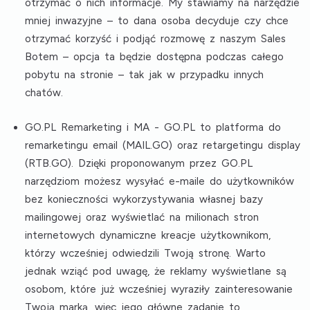
otrzymać o nich informacje. My stawiamy na narzędzie
mniej inwazyjne – to dana osoba decyduje czy chce
otrzymać korzyść i podjąć rozmowę z naszym Sales
Botem – opcja ta będzie dostępna podczas całego
pobytu na stronie – tak jak w przypadku innych
chatów.
GO.PL Remarketing i MA
- GO.PL to platforma do
remarketingu email (MAIL.GO) oraz retargetingu display
(RTB.GO). Dzięki proponowanym przez GO.PL
narzędziom możesz wysyłać e-maile do użytkowników
bez konieczności wykorzystywania własnej bazy
mailingowej oraz wyświetlać na milionach stron
internetowych dynamiczne kreacje użytkownikom,
którzy wcześniej odwiedzili Twoją stronę. Warto
jednak wziąć pod uwagę, że reklamy wyświetlane są
osobom, które już wcześniej wyraziły zainteresowanie
Twoją marką, więc jego główne zadanie to